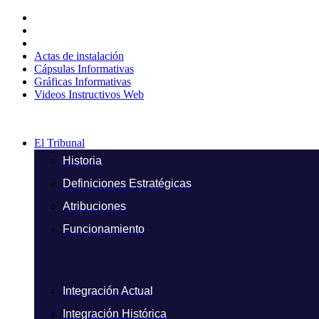
Ir
al
contenido
Actas de instalación
Cápsulas Informativas
Gráficas Informativas
Videos Instructivos Web
El Tribunal
Historia
Definiciones Estratégicas
Atribuciones
Funcionamiento
Integración Actual
Integración Histórica