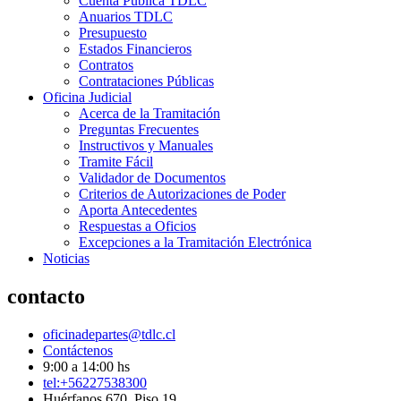
Cuenta Pública TDLC
Anuarios TDLC
Presupuesto
Estados Financieros
Contratos
Contrataciones Públicas
Oficina Judicial
Acerca de la Tramitación
Preguntas Frecuentes
Instructivos y Manuales
Tramite Fácil
Validador de Documentos
Criterios de Autorizaciones de Poder
Aporta Antecedentes
Respuestas a Oficios
Excepciones a la Tramitación Electrónica
Noticias
contacto
oficinadepartes@tdlc.cl
Contáctenos
9:00 a 14:00 hs
tel:+56227538300
Huérfanos 670, Piso 19