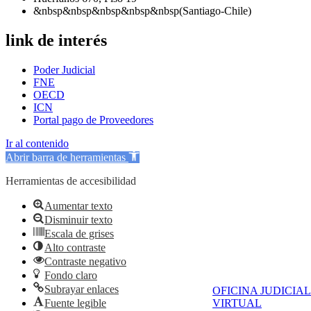
&nbsp&nbsp&nbsp&nbsp&nbsp(Santiago-Chile)
link de interés
Poder Judicial
FNE
OECD
ICN
Portal pago de Proveedores
Ir al contenido
Abrir barra de herramientas
Herramientas de accesibilidad
Aumentar texto
Disminuir texto
Escala de grises
Alto contraste
Contraste negativo
Fondo claro
Subrayar enlaces
OFICINA JUDICIAL
Fuente legible
VIRTUAL