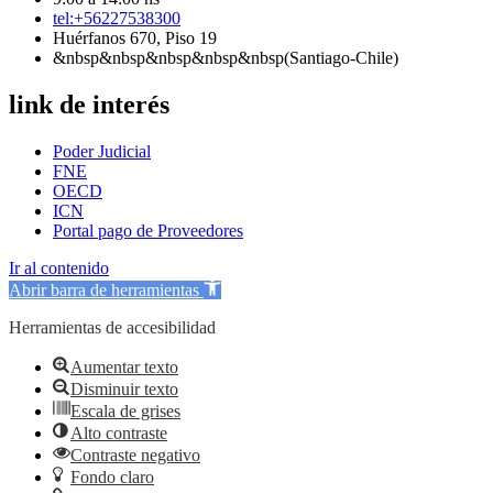
tel:+56227538300
Huérfanos 670, Piso 19
&nbsp&nbsp&nbsp&nbsp&nbsp(Santiago-Chile)
link de interés
Poder Judicial
FNE
OECD
ICN
Portal pago de Proveedores
Ir al contenido
Abrir barra de herramientas
Herramientas de accesibilidad
Aumentar texto
Disminuir texto
Escala de grises
Alto contraste
Contraste negativo
Fondo claro