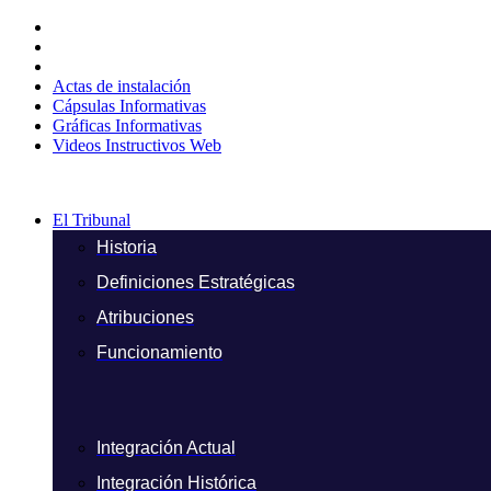
Ir
al
contenido
Actas de instalación
Cápsulas Informativas
Gráficas Informativas
Videos Instructivos Web
El Tribunal
Historia
Definiciones Estratégicas
Atribuciones
Funcionamiento
Integración Actual
Integración Histórica