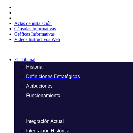
Ir
al
contenido
Actas de instalación
Cápsulas Informativas
Gráficas Informativas
Videos Instructivos Web
El Tribunal
Historia
Definiciones Estratégicas
Atribuciones
Funcionamiento
Integración Actual
Integración Histórica