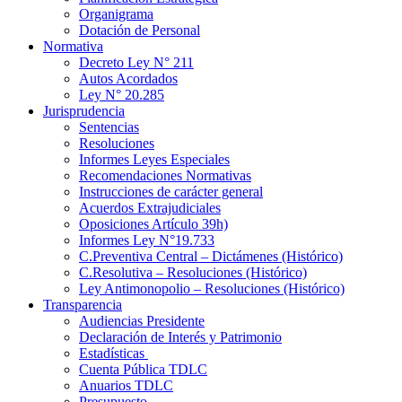
Organigrama
Dotación de Personal
Normativa
Decreto Ley N° 211
Autos Acordados
Ley N° 20.285
Jurisprudencia
Sentencias
Resoluciones
Informes Leyes Especiales
Recomendaciones Normativas
Instrucciones de carácter general
Acuerdos Extrajudiciales
Oposiciones Artículo 39h)
Informes Ley N°19.733
C.Preventiva Central – Dictámenes (Histórico)
C.Resolutiva – Resoluciones (Histórico)
Ley Antimonopolio – Resoluciones (Histórico)
Transparencia
Audiencias Presidente
Declaración de Interés y Patrimonio
Estadísticas
Cuenta Pública TDLC
Anuarios TDLC
Presupuesto