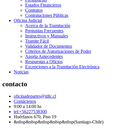
Estados Financieros
Contratos
Contrataciones Públicas
Oficina Judicial
Acerca de la Tramitación
Preguntas Frecuentes
Instructivos y Manuales
Tramite Fácil
Validador de Documentos
Criterios de Autorizaciones de Poder
Aporta Antecedentes
Respuestas a Oficios
Excepciones a la Tramitación Electrónica
Noticias
contacto
oficinadepartes@tdlc.cl
Contáctenos
9:00 a 14:00 hs
tel:+56227538300
Huérfanos 670, Piso 19
&nbsp&nbsp&nbsp&nbsp&nbsp(Santiago-Chile)