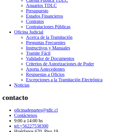
Cuenta Pública TDLC
Anuarios TDLC
Presupuesto
Estados Financieros
Contratos
Contrataciones Públicas
Oficina Judicial
Acerca de la Tramitación
Preguntas Frecuentes
Instructivos y Manuales
Tramite Fácil
Validador de Documentos
Criterios de Autorizaciones de Poder
Aporta Antecedentes
Respuestas a Oficios
Excepciones a la Tramitación Electrónica
Noticias
contacto
oficinadepartes@tdlc.cl
Contáctenos
9:00 a 14:00 hs
tel:+56227538300
Huérfanos 670, Piso 19