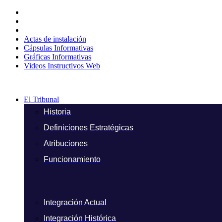
Ir
al
contenido
Actas de instalación
Cápsulas Informativas
Gráficas Informativas
Videos Instructivos Web
El Tribunal
Historia
Definiciones Estratégicas
Atribuciones
Funcionamiento
Integración Actual
Integración Histórica