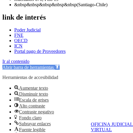
&nbsp&nbsp&nbsp&nbsp&nbsp(Santiago-Chile)
link de interés
Poder Judicial
FNE
OECD
ICN
Portal pago de Proveedores
Ir al contenido
Abrir barra de herramientas
Herramientas de accesibilidad
Aumentar texto
Disminuir texto
Escala de grises
Alto contraste
Contraste negativo
Fondo claro
Subrayar enlaces
OFICINA JUDICIAL
Fuente legible
VIRTUAL