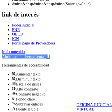
&nbsp&nbsp&nbsp&nbsp&nbsp(Santiago-Chile)
link de interés
Poder Judicial
FNE
OECD
ICN
Portal pago de Proveedores
Ir al contenido
Abrir barra de herramientas
Herramientas de accesibilidad
Aumentar texto
Disminuir texto
Escala de grises
Alto contraste
Contraste negativo
Fondo claro
Subrayar enlaces
OFICINA JUDICIAL
Fuente legible
VIRTUAL