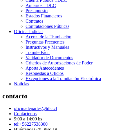
Cuenta Pública TDLC
Anuarios TDLC
Presupuesto
Estados Financieros
Contratos
Contrataciones Públicas
Oficina Judicial
Acerca de la Tramitación
Preguntas Frecuentes
Instructivos y Manuales
Tramite Fácil
Validador de Documentos
Criterios de Autorizaciones de Poder
Aporta Antecedentes
Respuestas a Oficios
Excepciones a la Tramitación Electrónica
Noticias
contacto
oficinadepartes@tdlc.cl
Contáctenos
9:00 a 14:00 hs
tel:+56227538300
Huérfanos 670, Piso 19