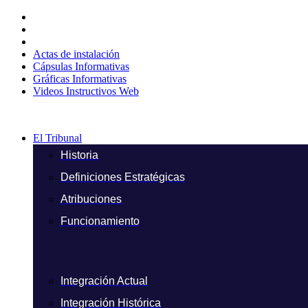
Ir
al
contenido
Actas de instalación
Cápsulas Informativas
Gráficas Informativas
Videos Instructivos Web
El Tribunal
Historia
Definiciones Estratégicas
Atribuciones
Funcionamiento
Integración Actual
Integración Histórica