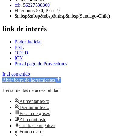
tel:+56227538300
Huérfanos 670, Piso 19
&nbsp&nbsp&nbsp&nbsp&nbsp(Santiago-Chile)
link de interés
Poder Judicial
FNE
OECD
ICN
Portal pago de Proveedores
Ir al contenido
Abrir barra de herramientas
Herramientas de accesibilidad
Aumentar texto
Disminuir texto
Escala de grises
Alto contraste
Contraste negativo
Fondo claro