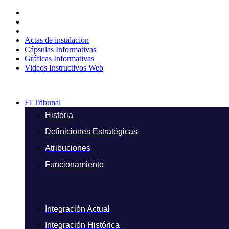
Ir
al
contenido
Actas de instalación
Cápsulas Informativas
Gráficas Informativas
Videos Instructivos Web
El Tribunal
Historia
Definiciones Estratégicas
Atribuciones
Funcionamiento
Integración Actual
Integración Histórica