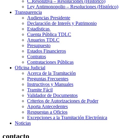
C.Resolutiva – Resoluciones (Histórico)
Ley Antimonopolio – Resoluciones (Histórico)
Transparencia
Audiencias Presidente
Declaración de Interés y Patrimonio
Estadísticas
Cuenta Pública TDLC
Anuarios TDLC
Presupuesto
Estados Financieros
Contratos
Contrataciones Públicas
Oficina Judicial
Acerca de la Tramitación
Preguntas Frecuentes
Instructivos y Manuales
Tramite Fácil
Validador de Documentos
Criterios de Autorizaciones de Poder
Aporta Antecedentes
Respuestas a Oficios
Excepciones a la Tramitación Electrónica
Noticias
contacto