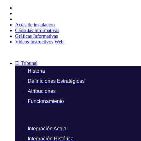
Ir
al
contenido
Actas de instalación
Cápsulas Informativas
Gráficas Informativas
Videos Instructivos Web
El Tribunal
Historia
Definiciones Estratégicas
Atribuciones
Funcionamiento
Integración Actual
Integración Histórica