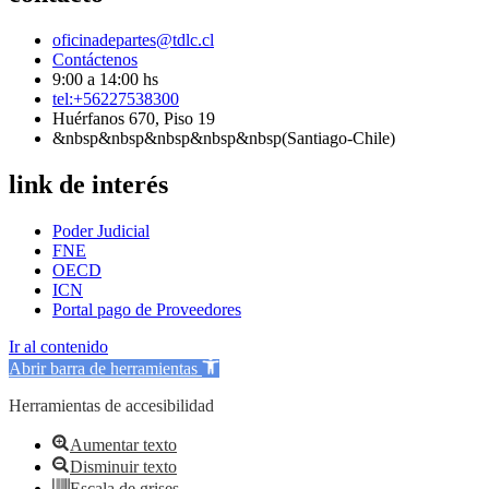
oficinadepartes@tdlc.cl
Contáctenos
9:00 a 14:00 hs
tel:+56227538300
Huérfanos 670, Piso 19
&nbsp&nbsp&nbsp&nbsp&nbsp(Santiago-Chile)
link de interés
Poder Judicial
FNE
OECD
ICN
Portal pago de Proveedores
Ir al contenido
Abrir barra de herramientas
Herramientas de accesibilidad
Aumentar texto
Disminuir texto
Escala de grises