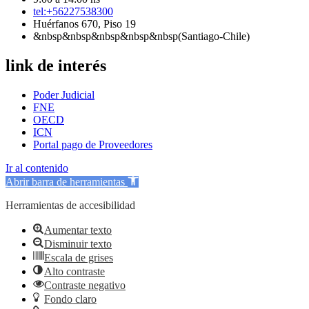
tel:+56227538300
Huérfanos 670, Piso 19
&nbsp&nbsp&nbsp&nbsp&nbsp(Santiago-Chile)
link de interés
Poder Judicial
FNE
OECD
ICN
Portal pago de Proveedores
Ir al contenido
Abrir barra de herramientas
Herramientas de accesibilidad
Aumentar texto
Disminuir texto
Escala de grises
Alto contraste
Contraste negativo
Fondo claro