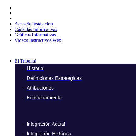
Ir
al
contenido
Actas de instalación
Cápsulas Informativas
Gráficas Informativas
Videos Instructivos Web
El Tribunal
Historia
Definiciones Estratégicas
Atribuciones
Funcionamiento
Integración Actual
Integración Histórica