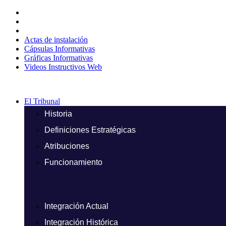
Ir
al
contenido
Actas de instalación
Cápsulas Informativas
Gráficas Informativas
Videos Instructivos Web
El Tribunal
Historia
Definiciones Estratégicas
Atribuciones
Funcionamiento
Integración Actual
Integración Histórica