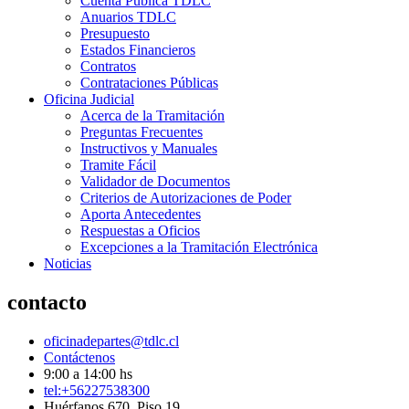
Cuenta Pública TDLC
Anuarios TDLC
Presupuesto
Estados Financieros
Contratos
Contrataciones Públicas
Oficina Judicial
Acerca de la Tramitación
Preguntas Frecuentes
Instructivos y Manuales
Tramite Fácil
Validador de Documentos
Criterios de Autorizaciones de Poder
Aporta Antecedentes
Respuestas a Oficios
Excepciones a la Tramitación Electrónica
Noticias
contacto
oficinadepartes@tdlc.cl
Contáctenos
9:00 a 14:00 hs
tel:+56227538300
Huérfanos 670, Piso 19