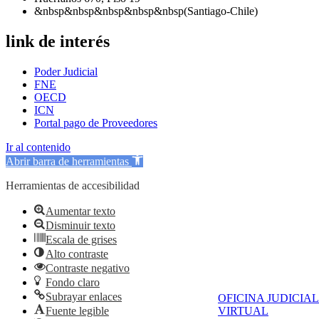
&nbsp&nbsp&nbsp&nbsp&nbsp(Santiago-Chile)
link de interés
Poder Judicial
FNE
OECD
ICN
Portal pago de Proveedores
Ir al contenido
Abrir barra de herramientas
Herramientas de accesibilidad
Aumentar texto
Disminuir texto
Escala de grises
Alto contraste
Contraste negativo
Fondo claro
Subrayar enlaces
OFICINA JUDICIAL
Fuente legible
VIRTUAL