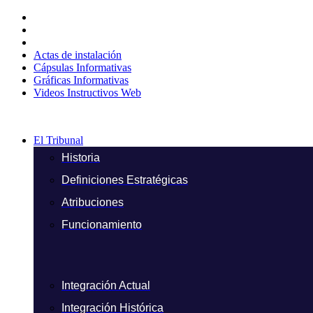
Ir
al
contenido
Actas de instalación
Cápsulas Informativas
Gráficas Informativas
Videos Instructivos Web
El Tribunal
Historia
Definiciones Estratégicas
Atribuciones
Funcionamiento
Integración Actual
Integración Histórica