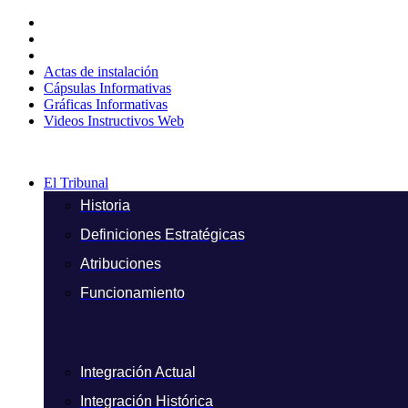
Ir
al
contenido
Actas de instalación
Cápsulas Informativas
Gráficas Informativas
Videos Instructivos Web
El Tribunal
Historia
Definiciones Estratégicas
Atribuciones
Funcionamiento
Integración Actual
Integración Histórica