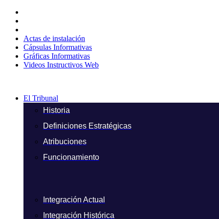
Ir
al
contenido
Actas de instalación
Cápsulas Informativas
Gráficas Informativas
Videos Instructivos Web
El Tribunal
Historia
Definiciones Estratégicas
Atribuciones
Funcionamiento
Integración Actual
Integración Histórica