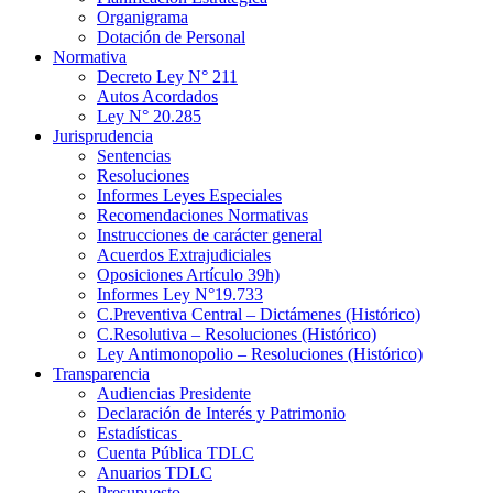
Organigrama
Dotación de Personal
Normativa
Decreto Ley N° 211
Autos Acordados
Ley N° 20.285
Jurisprudencia
Sentencias
Resoluciones
Informes Leyes Especiales
Recomendaciones Normativas
Instrucciones de carácter general
Acuerdos Extrajudiciales
Oposiciones Artículo 39h)
Informes Ley N°19.733
C.Preventiva Central – Dictámenes (Histórico)
C.Resolutiva – Resoluciones (Histórico)
Ley Antimonopolio – Resoluciones (Histórico)
Transparencia
Audiencias Presidente
Declaración de Interés y Patrimonio
Estadísticas
Cuenta Pública TDLC
Anuarios TDLC
Presupuesto