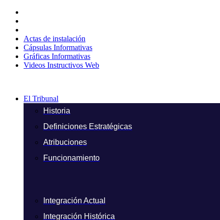
Ir
al
contenido
Actas de instalación
Cápsulas Informativas
Gráficas Informativas
Videos Instructivos Web
El Tribunal
Historia
Definiciones Estratégicas
Atribuciones
Funcionamiento
Integración Actual
Integración Histórica