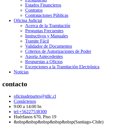
Estados Financieros
Contratos
Contrataciones Públicas
Oficina Judicial
Acerca de la Tramitación
Preguntas Frecuentes
Instructivos y Manuales
Tramite Fácil
Validador de Documentos
Criterios de Autorizaciones de Poder
Aporta Antecedentes
Respuestas a Oficios
Excepciones a la Tramitación Electrónica
Noticias
contacto
oficinadepartes@tdlc.cl
Contáctenos
9:00 a 14:00 hs
tel:+56227538300
Huérfanos 670, Piso 19
&nbsp&nbsp&nbsp&nbsp&nbsp(Santiago-Chile)