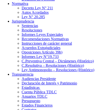
Normativa
Decreto Ley N° 211
Autos Acordados
Ley N° 20.285
Jurisprudencia
Sentencias
Resoluciones
Informes Leyes Especiales
Recomendaciones Normativas
Instrucciones de carácter general
Acuerdos Extrajudiciales
Oposiciones Artículo 39h)
Informes Ley N°19.733
C.Preventiva Central – Dictámenes (Histórico)
C.Resolutiva – Resoluciones (Histórico)
Ley Antimonopolio – Resoluciones (Histórico)
Transparencia
Audiencias Presidente
Declaración de Interés y Patrimonio
Estadísticas
Cuenta Pública TDLC
Anuarios TDLC
Presupuesto
Estados Financieros
Contratos