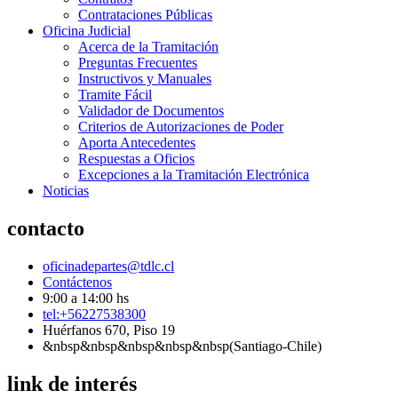
Contrataciones Públicas
Oficina Judicial
Acerca de la Tramitación
Preguntas Frecuentes
Instructivos y Manuales
Tramite Fácil
Validador de Documentos
Criterios de Autorizaciones de Poder
Aporta Antecedentes
Respuestas a Oficios
Excepciones a la Tramitación Electrónica
Noticias
contacto
oficinadepartes@tdlc.cl
Contáctenos
9:00 a 14:00 hs
tel:+56227538300
Huérfanos 670, Piso 19
&nbsp&nbsp&nbsp&nbsp&nbsp(Santiago-Chile)
link de interés