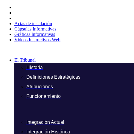
Ir
al
contenido
Actas de instalación
Cápsulas Informativas
Gráficas Informativas
Videos Instructivos Web
El Tribunal
Historia
Definiciones Estratégicas
Atribuciones
Funcionamiento
Integración Actual
Integración Histórica