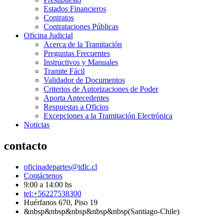
Estados Financieros
Contratos
Contrataciones Públicas
Oficina Judicial
Acerca de la Tramitación
Preguntas Frecuentes
Instructivos y Manuales
Tramite Fácil
Validador de Documentos
Criterios de Autorizaciones de Poder
Aporta Antecedentes
Respuestas a Oficios
Excepciones a la Tramitación Electrónica
Noticias
contacto
oficinadepartes@tdlc.cl
Contáctenos
9:00 a 14:00 hs
tel:+56227538300
Huérfanos 670, Piso 19
&nbsp&nbsp&nbsp&nbsp&nbsp(Santiago-Chile)