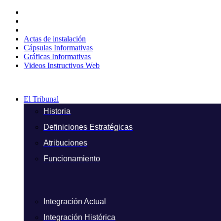
Ir
al
contenido
Actas de instalación
Cápsulas Informativas
Gráficas Informativas
Videos Instructivos Web
El Tribunal
Historia
Definiciones Estratégicas
Atribuciones
Funcionamiento
Integración Actual
Integración Histórica