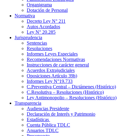
Organigrama
Dotación de Personal
Normativa
Decreto Ley N° 211
Autos Acordados
Ley N° 20.285
Jurisprudencia
Sentencias
Resoluciones
Informes Leyes Especiales
Recomendaciones Normativas
Instrucciones de carácter general
Acuerdos Extrajudiciales
Oposiciones Artículo 39h)
Informes Ley N°19.733
C.Preventiva Central – Dictámenes (Histórico)
C.Resolutiva – Resoluciones (Histórico)
Ley Antimonopolio – Resoluciones (Histórico)
Transparencia
Audiencias Presidente
Declaración de Interés y Patrimonio
Estadísticas
Cuenta Pública TDLC
Anuarios TDLC
Presupuesto