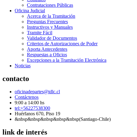
Contrataciones Públicas
Oficina Judicial
Acerca de la Tramitación
Preguntas Frecuentes
Instructivos y Manuales
Tramite Fácil
Validador de Documentos
Criterios de Autorizaciones de Poder
Aporta Antecedentes
Respuestas a Oficios
Excepciones a la Tramitación Electrónica
Noticias
contacto
oficinadepartes@tdlc.cl
Contáctenos
9:00 a 14:00 hs
tel:+56227538300
Huérfanos 670, Piso 19
&nbsp&nbsp&nbsp&nbsp&nbsp(Santiago-Chile)
link de interés