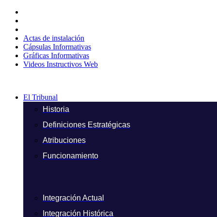
Ir
al
contenido
Actas de instalación
Cápsulas Informativas
Gráficas Informativas
Videos Instructivos Web
El Tribunal
Historia
Definiciones Estratégicas
Atribuciones
Funcionamiento
Integración Actual
Integración Histórica