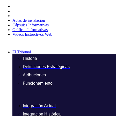
Ir
al
contenido
Actas de instalación
Cápsulas Informativas
Gráficas Informativas
Videos Instructivos Web
El Tribunal
Historia
Definiciones Estratégicas
Atribuciones
Funcionamiento
Integración Actual
Integración Histórica