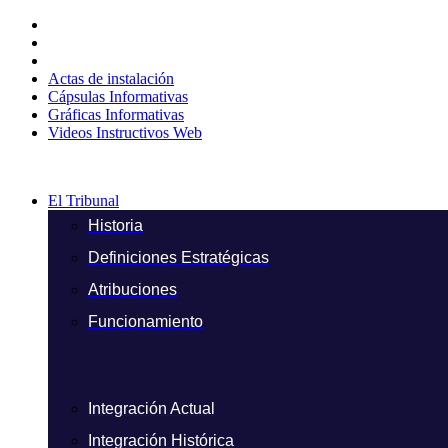
Ir
al
contenido
Actas de instalación
Cápsulas Informativas
Gráficas Informativas
Videos Instructivos Web
El Tribunal
Historia
Definiciones Estratégicas
Atribuciones
Funcionamiento
Integración Actual
Integración Histórica