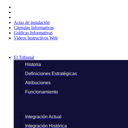
Ir
al
contenido
Actas de instalación
Cápsulas Informativas
Gráficas Informativas
Videos Instructivos Web
El Tribunal
Historia
Definiciones Estratégicas
Atribuciones
Funcionamiento
Integración Actual
Integración Histórica