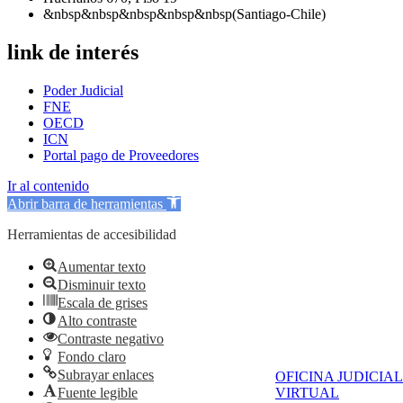
&nbsp&nbsp&nbsp&nbsp&nbsp(Santiago-Chile)
link de interés
Poder Judicial
FNE
OECD
ICN
Portal pago de Proveedores
Ir al contenido
Abrir barra de herramientas
Herramientas de accesibilidad
Aumentar texto
Disminuir texto
Escala de grises
Alto contraste
Contraste negativo
Fondo claro
Subrayar enlaces
OFICINA JUDICIAL
Fuente legible
VIRTUAL