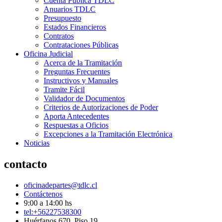
Cuenta Pública TDLC
Anuarios TDLC
Presupuesto
Estados Financieros
Contratos
Contrataciones Públicas
Oficina Judicial
Acerca de la Tramitación
Preguntas Frecuentes
Instructivos y Manuales
Tramite Fácil
Validador de Documentos
Criterios de Autorizaciones de Poder
Aporta Antecedentes
Respuestas a Oficios
Excepciones a la Tramitación Electrónica
Noticias
contacto
oficinadepartes@tdlc.cl
Contáctenos
9:00 a 14:00 hs
tel:+56227538300
Huérfanos 670, Piso 19