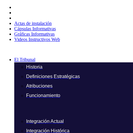
Ir
al
contenido
Actas de instalación
Cápsulas Informativas
Gráficas Informativas
Videos Instructivos Web
El Tribunal
Historia
Definiciones Estratégicas
Atribuciones
Funcionamiento
Integración Actual
Integración Histórica