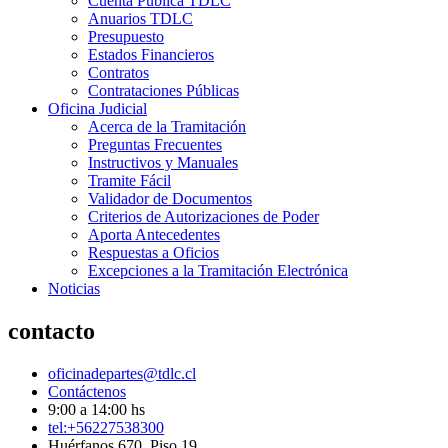
Cuenta Pública TDLC
Anuarios TDLC
Presupuesto
Estados Financieros
Contratos
Contrataciones Públicas
Oficina Judicial
Acerca de la Tramitación
Preguntas Frecuentes
Instructivos y Manuales
Tramite Fácil
Validador de Documentos
Criterios de Autorizaciones de Poder
Aporta Antecedentes
Respuestas a Oficios
Excepciones a la Tramitación Electrónica
Noticias
contacto
oficinadepartes@tdlc.cl
Contáctenos
9:00 a 14:00 hs
tel:+56227538300
Huérfanos 670, Piso 19