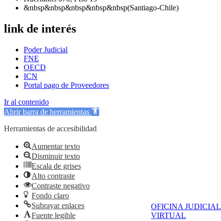
&nbsp&nbsp&nbsp&nbsp&nbsp(Santiago-Chile)
link de interés
Poder Judicial
FNE
OECD
ICN
Portal pago de Proveedores
Ir al contenido
Abrir barra de herramientas
Herramientas de accesibilidad
Aumentar texto
Disminuir texto
Escala de grises
Alto contraste
Contraste negativo
Fondo claro
Subrayar enlaces
OFICINA JUDICIAL
Fuente legible
VIRTUAL