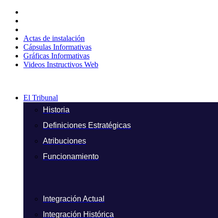
Ir
al
contenido
Actas de instalación
Cápsulas Informativas
Gráficas Informativas
Videos Instructivos Web
El Tribunal
Historia
Definiciones Estratégicas
Atribuciones
Funcionamiento
Integración Actual
Integración Histórica