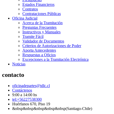
Estados Financieros
Contratos
Contrataciones Públicas
Oficina Judicial
Acerca de la Tramitación
Preguntas Frecuentes
Instructivos y Manuales
Tramite Fácil
Validador de Documentos
Criterios de Autorizaciones de Poder
Aporta Antecedentes
Respuestas a Oficios
Excepciones a la Tramitación Electrónica
Noticias
contacto
oficinadepartes@tdlc.cl
Contáctenos
9:00 a 14:00 hs
tel:+56227538300
Huérfanos 670, Piso 19
&nbsp&nbsp&nbsp&nbsp&nbsp(Santiago-Chile)