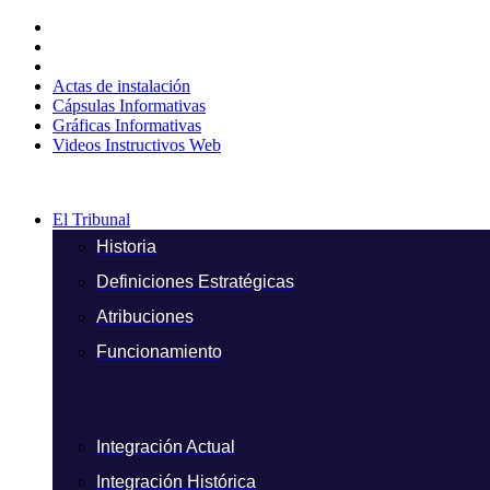
Ir
al
contenido
Actas de instalación
Cápsulas Informativas
Gráficas Informativas
Videos Instructivos Web
El Tribunal
Historia
Definiciones Estratégicas
Atribuciones
Funcionamiento
Integración Actual
Integración Histórica