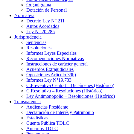
Organigrama
Dotación de Personal
Normativa
Decreto Ley N° 211
Autos Acordados
Ley N° 20.285
Jurisprudencia
Sentencias
Resoluciones
Informes Leyes Especiales
Recomendaciones Normativas
Instrucciones de carácter general
Acuerdos Extrajudiciales
Oposiciones Artículo 39h)
Informes Ley N°19.733
C.Preventiva Central – Dictámenes (Histórico)
C.Resolutiva – Resoluciones (Histórico)
Ley Antimonopolio – Resoluciones (Histórico)
Transparencia
Audiencias Presidente
Declaración de Interés y Patrimonio
Estadísticas
Cuenta Pública TDLC
Anuarios TDLC
Presupuesto