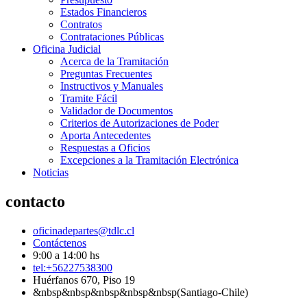
Estados Financieros
Contratos
Contrataciones Públicas
Oficina Judicial
Acerca de la Tramitación
Preguntas Frecuentes
Instructivos y Manuales
Tramite Fácil
Validador de Documentos
Criterios de Autorizaciones de Poder
Aporta Antecedentes
Respuestas a Oficios
Excepciones a la Tramitación Electrónica
Noticias
contacto
oficinadepartes@tdlc.cl
Contáctenos
9:00 a 14:00 hs
tel:+56227538300
Huérfanos 670, Piso 19
&nbsp&nbsp&nbsp&nbsp&nbsp(Santiago-Chile)