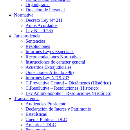
Organigrama
Dotación de Personal
Normativa
Decreto Ley N° 211
Autos Acordados
Ley N° 20.285
Jurisprudencia
Sentencias
Resoluciones
Informes Leyes Especiales
Recomendaciones Normativas
Instrucciones de carácter general
Acuerdos Extrajudiciales
Oposiciones Artículo 39h)
Informes Ley N°19.733
C.Preventiva Central – Dictámenes (Histórico)
C.Resolutiva – Resoluciones (Histórico)
Ley Antimonopolio – Resoluciones (Histórico)
Transparencia
Audiencias Presidente
Declaración de Interés y Patrimonio
Estadísticas
Cuenta Pública TDLC
Anuarios TDLC
Presupuesto