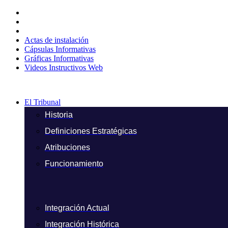
Ir
al
contenido
Actas de instalación
Cápsulas Informativas
Gráficas Informativas
Videos Instructivos Web
El Tribunal
Historia
Definiciones Estratégicas
Atribuciones
Funcionamiento
Integración Actual
Integración Histórica