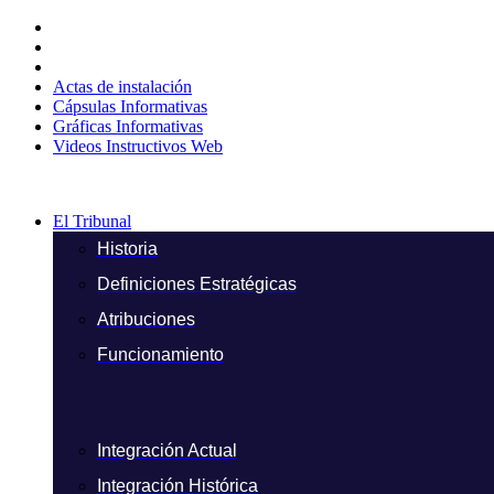
Ir
al
contenido
Actas de instalación
Cápsulas Informativas
Gráficas Informativas
Videos Instructivos Web
El Tribunal
Historia
Definiciones Estratégicas
Atribuciones
Funcionamiento
Integración Actual
Integración Histórica