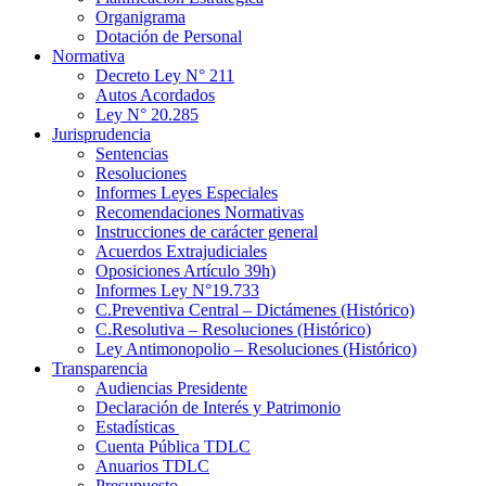
Organigrama
Dotación de Personal
Normativa
Decreto Ley N° 211
Autos Acordados
Ley N° 20.285
Jurisprudencia
Sentencias
Resoluciones
Informes Leyes Especiales
Recomendaciones Normativas
Instrucciones de carácter general
Acuerdos Extrajudiciales
Oposiciones Artículo 39h)
Informes Ley N°19.733
C.Preventiva Central – Dictámenes (Histórico)
C.Resolutiva – Resoluciones (Histórico)
Ley Antimonopolio – Resoluciones (Histórico)
Transparencia
Audiencias Presidente
Declaración de Interés y Patrimonio
Estadísticas
Cuenta Pública TDLC
Anuarios TDLC
Presupuesto