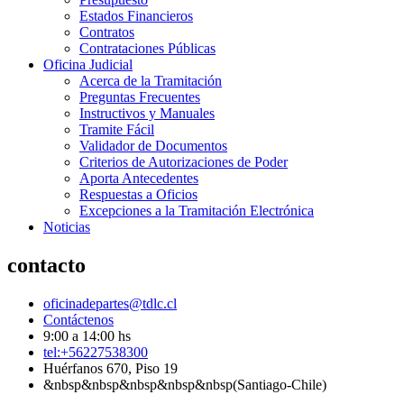
Estados Financieros
Contratos
Contrataciones Públicas
Oficina Judicial
Acerca de la Tramitación
Preguntas Frecuentes
Instructivos y Manuales
Tramite Fácil
Validador de Documentos
Criterios de Autorizaciones de Poder
Aporta Antecedentes
Respuestas a Oficios
Excepciones a la Tramitación Electrónica
Noticias
contacto
oficinadepartes@tdlc.cl
Contáctenos
9:00 a 14:00 hs
tel:+56227538300
Huérfanos 670, Piso 19
&nbsp&nbsp&nbsp&nbsp&nbsp(Santiago-Chile)