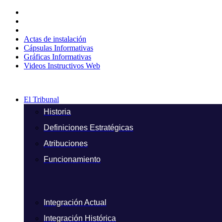
Ir
al
contenido
Actas de instalación
Cápsulas Informativas
Gráficas Informativas
Videos Instructivos Web
El Tribunal
Historia
Definiciones Estratégicas
Atribuciones
Funcionamiento
Integración Actual
Integración Histórica