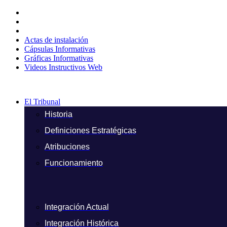
Ir
al
contenido
Actas de instalación
Cápsulas Informativas
Gráficas Informativas
Videos Instructivos Web
El Tribunal
Historia
Definiciones Estratégicas
Atribuciones
Funcionamiento
Integración Actual
Integración Histórica