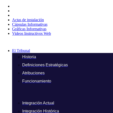
Ir
al
contenido
Actas de instalación
Cápsulas Informativas
Gráficas Informativas
Videos Instructivos Web
El Tribunal
Historia
Definiciones Estratégicas
Atribuciones
Funcionamiento
Integración Actual
Integración Histórica