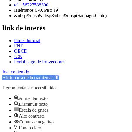
tel:+56227538300
Huérfanos 670, Piso 19
&nbsp&nbsp&nbsp&nbsp&nbsp(Santiago-Chile)
link de interés
Poder Judicial
FNE
OECD
ICN
Portal pago de Proveedores
Ir al contenido
Abrir barra de herramientas
Herramientas de accesibilidad
Aumentar texto
Disminuir texto
Escala de grises
Alto contraste
Contraste negativo
Fondo claro