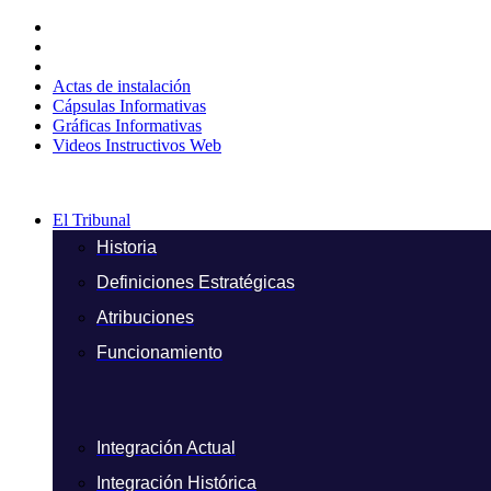
Ir
al
contenido
Actas de instalación
Cápsulas Informativas
Gráficas Informativas
Videos Instructivos Web
El Tribunal
Historia
Definiciones Estratégicas
Atribuciones
Funcionamiento
Integración Actual
Integración Histórica