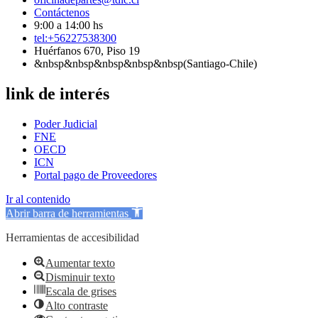
Contáctenos
9:00 a 14:00 hs
tel:+56227538300
Huérfanos 670, Piso 19
&nbsp&nbsp&nbsp&nbsp&nbsp(Santiago-Chile)
link de interés
Poder Judicial
FNE
OECD
ICN
Portal pago de Proveedores
Ir al contenido
Abrir barra de herramientas
Herramientas de accesibilidad
Aumentar texto
Disminuir texto
Escala de grises
Alto contraste