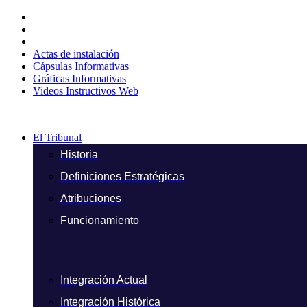
Ir
al
contenido
Actas de instalación
Cápsulas Informativas
Gráficas Informativas
Videos Instructivos Web
El Tribunal
Historia
Definiciones Estratégicas
Atribuciones
Funcionamiento
Integración Actual
Integración Histórica