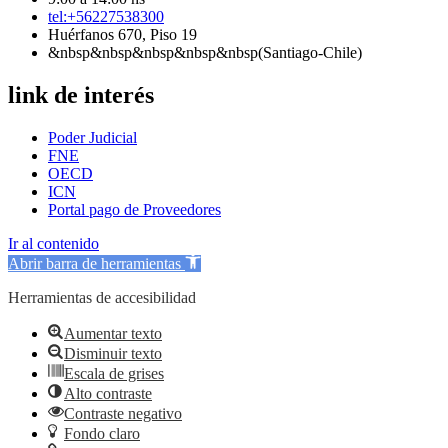
tel:+56227538300
Huérfanos 670, Piso 19
&nbsp&nbsp&nbsp&nbsp&nbsp(Santiago-Chile)
link de interés
Poder Judicial
FNE
OECD
ICN
Portal pago de Proveedores
Ir al contenido
Abrir barra de herramientas
Herramientas de accesibilidad
Aumentar texto
Disminuir texto
Escala de grises
Alto contraste
Contraste negativo
Fondo claro