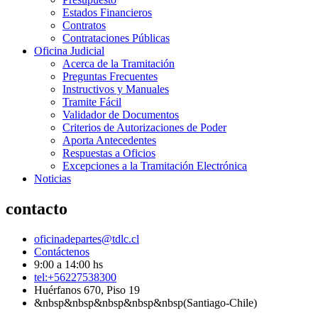
Estados Financieros
Contratos
Contrataciones Públicas
Oficina Judicial
Acerca de la Tramitación
Preguntas Frecuentes
Instructivos y Manuales
Tramite Fácil
Validador de Documentos
Criterios de Autorizaciones de Poder
Aporta Antecedentes
Respuestas a Oficios
Excepciones a la Tramitación Electrónica
Noticias
contacto
oficinadepartes@tdlc.cl
Contáctenos
9:00 a 14:00 hs
tel:+56227538300
Huérfanos 670, Piso 19
&nbsp&nbsp&nbsp&nbsp&nbsp(Santiago-Chile)