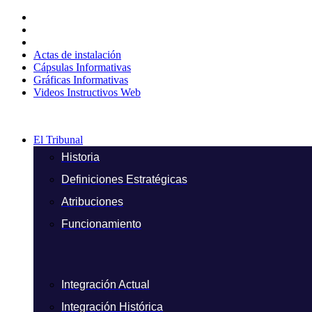
Ir
al
contenido
Actas de instalación
Cápsulas Informativas
Gráficas Informativas
Videos Instructivos Web
El Tribunal
Historia
Definiciones Estratégicas
Atribuciones
Funcionamiento
Integración Actual
Integración Histórica