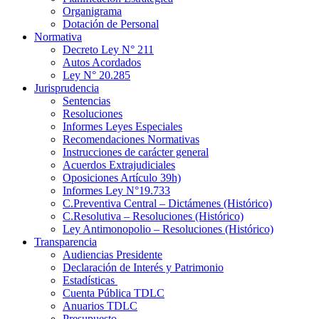
Organigrama
Dotación de Personal
Normativa
Decreto Ley N° 211
Autos Acordados
Ley N° 20.285
Jurisprudencia
Sentencias
Resoluciones
Informes Leyes Especiales
Recomendaciones Normativas
Instrucciones de carácter general
Acuerdos Extrajudiciales
Oposiciones Artículo 39h)
Informes Ley N°19.733
C.Preventiva Central – Dictámenes (Histórico)
C.Resolutiva – Resoluciones (Histórico)
Ley Antimonopolio – Resoluciones (Histórico)
Transparencia
Audiencias Presidente
Declaración de Interés y Patrimonio
Estadísticas
Cuenta Pública TDLC
Anuarios TDLC
Presupuesto