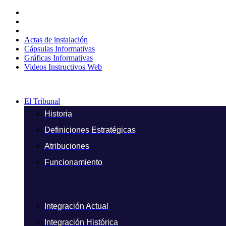
Ir
al
contenido
Actas de instalación
Cápsulas Informativas
Gráficas Informativas
Videos Instructivos Web
El Tribunal
Historia
Definiciones Estratégicas
Atribuciones
Funcionamiento
Integración Actual
Integración Histórica