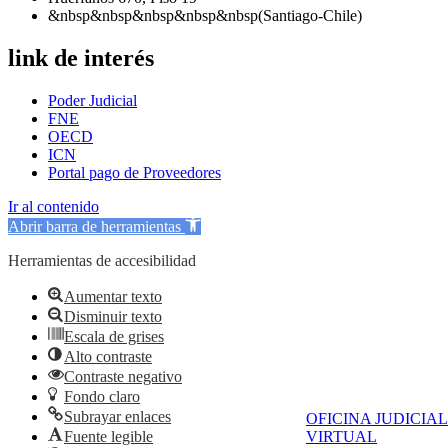
&nbsp&nbsp&nbsp&nbsp&nbsp(Santiago-Chile)
link de interés
Poder Judicial
FNE
OECD
ICN
Portal pago de Proveedores
Ir al contenido
Abrir barra de herramientas
Herramientas de accesibilidad
Aumentar texto
Disminuir texto
Escala de grises
Alto contraste
Contraste negativo
Fondo claro
Subrayar enlaces
OFICINA JUDICIAL
Fuente legible
VIRTUAL