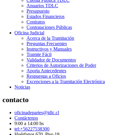
Cuenta Pública TDLC
Anuarios TDLC
Presupuesto
Estados Financieros
Contratos
Contrataciones Públicas
Oficina Judicial
Acerca de la Tramitación
Preguntas Frecuentes
Instructivos y Manuales
Tramite Fácil
Validador de Documentos
Criterios de Autorizaciones de Poder
Aporta Antecedentes
Respuestas a Oficios
Excepciones a la Tramitación Electrónica
Noticias
contacto
oficinadepartes@tdlc.cl
Contáctenos
9:00 a 14:00 hs
tel:+56227538300
Huérfanos 670, Piso 19