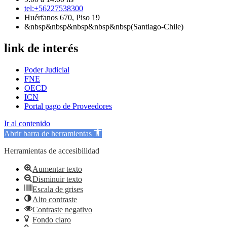
tel:+56227538300
Huérfanos 670, Piso 19
&nbsp&nbsp&nbsp&nbsp&nbsp(Santiago-Chile)
link de interés
Poder Judicial
FNE
OECD
ICN
Portal pago de Proveedores
Ir al contenido
Abrir barra de herramientas
Herramientas de accesibilidad
Aumentar texto
Disminuir texto
Escala de grises
Alto contraste
Contraste negativo
Fondo claro