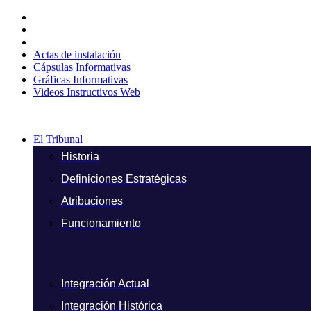
Ir
al
contenido
Actas de instalación
Cápsulas Informativas
Gráficas Informativas
Videos Instructivos Web
El Tribunal
Historia
Definiciones Estratégicas
Atribuciones
Funcionamiento
Integración Actual
Integración Histórica