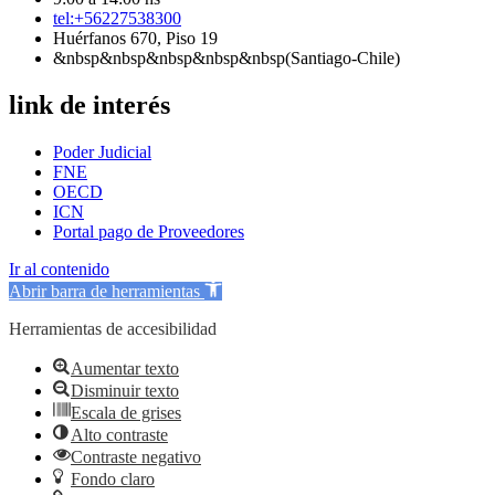
tel:+56227538300
Huérfanos 670, Piso 19
&nbsp&nbsp&nbsp&nbsp&nbsp(Santiago-Chile)
link de interés
Poder Judicial
FNE
OECD
ICN
Portal pago de Proveedores
Ir al contenido
Abrir barra de herramientas
Herramientas de accesibilidad
Aumentar texto
Disminuir texto
Escala de grises
Alto contraste
Contraste negativo
Fondo claro