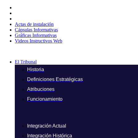
Ir
al
contenido
Actas de instalación
Cápsulas Informativas
Gráficas Informativas
Videos Instructivos Web
El Tribunal
Historia
Definiciones Estratégicas
Atribuciones
Funcionamiento
Integración Actual
Integración Histórica