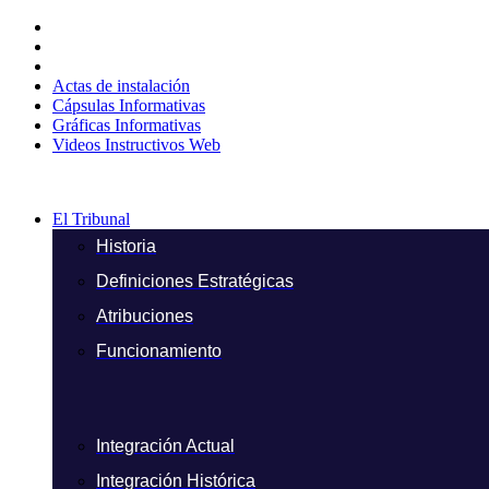
Ir
al
contenido
Actas de instalación
Cápsulas Informativas
Gráficas Informativas
Videos Instructivos Web
El Tribunal
Historia
Definiciones Estratégicas
Atribuciones
Funcionamiento
Integración Actual
Integración Histórica