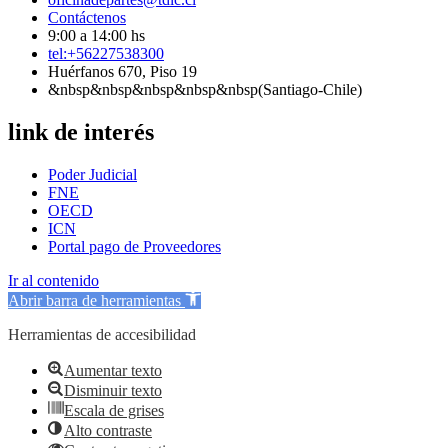
Contáctenos
9:00 a 14:00 hs
tel:+56227538300
Huérfanos 670, Piso 19
&nbsp&nbsp&nbsp&nbsp&nbsp(Santiago-Chile)
link de interés
Poder Judicial
FNE
OECD
ICN
Portal pago de Proveedores
Ir al contenido
Abrir barra de herramientas
Herramientas de accesibilidad
Aumentar texto
Disminuir texto
Escala de grises
Alto contraste