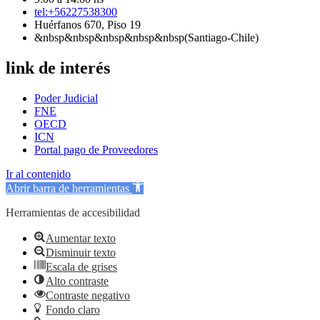
tel:+56227538300
Huérfanos 670, Piso 19
&nbsp&nbsp&nbsp&nbsp&nbsp(Santiago-Chile)
link de interés
Poder Judicial
FNE
OECD
ICN
Portal pago de Proveedores
Ir al contenido
Abrir barra de herramientas
Herramientas de accesibilidad
Aumentar texto
Disminuir texto
Escala de grises
Alto contraste
Contraste negativo
Fondo claro