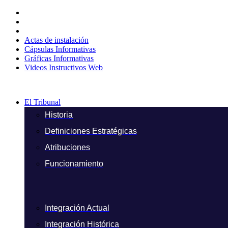
Ir
al
contenido
Actas de instalación
Cápsulas Informativas
Gráficas Informativas
Videos Instructivos Web
El Tribunal
Historia
Definiciones Estratégicas
Atribuciones
Funcionamiento
Integración Actual
Integración Histórica