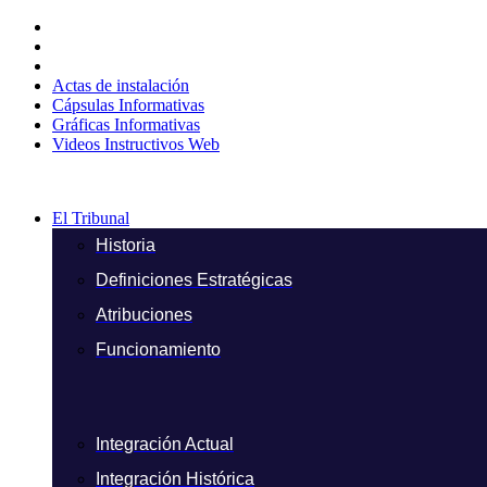
Ir
al
contenido
Actas de instalación
Cápsulas Informativas
Gráficas Informativas
Videos Instructivos Web
El Tribunal
Historia
Definiciones Estratégicas
Atribuciones
Funcionamiento
Integración Actual
Integración Histórica