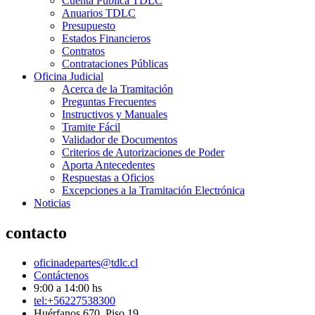
Cuenta Pública TDLC
Anuarios TDLC
Presupuesto
Estados Financieros
Contratos
Contrataciones Públicas
Oficina Judicial
Acerca de la Tramitación
Preguntas Frecuentes
Instructivos y Manuales
Tramite Fácil
Validador de Documentos
Criterios de Autorizaciones de Poder
Aporta Antecedentes
Respuestas a Oficios
Excepciones a la Tramitación Electrónica
Noticias
contacto
oficinadepartes@tdlc.cl
Contáctenos
9:00 a 14:00 hs
tel:+56227538300
Huérfanos 670, Piso 19