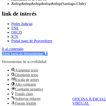
&nbsp&nbsp&nbsp&nbsp&nbsp(Santiago-Chile)
link de interés
Poder Judicial
FNE
OECD
ICN
Portal pago de Proveedores
Ir al contenido
Abrir barra de herramientas
Herramientas de accesibilidad
Aumentar texto
Disminuir texto
Escala de grises
Alto contraste
Contraste negativo
Fondo claro
Subrayar enlaces
OFICINA JUDICIAL
Fuente legible
VIRTUAL