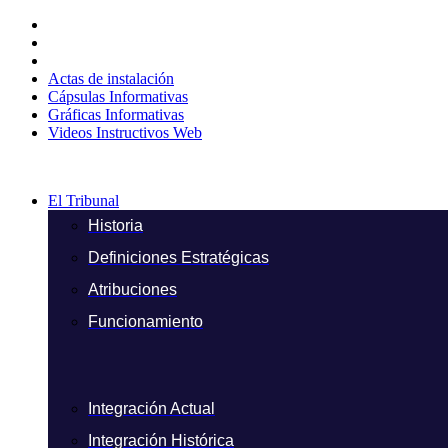
Ir
al
contenido
Actas de instalación
Cápsulas Informativas
Gráficas Informativas
Videos Instructivos Web
El Tribunal
Historia
Definiciones Estratégicas
Atribuciones
Funcionamiento
Integración Actual
Integración Histórica