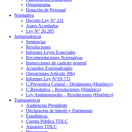
Organigrama
Dotación de Personal
Normativa
Decreto Ley N° 211
Autos Acordados
Ley N° 20.285
Jurisprudencia
Sentencias
Resoluciones
Informes Leyes Especiales
Recomendaciones Normativas
Instrucciones de carácter general
Acuerdos Extrajudiciales
Oposiciones Artículo 39h)
Informes Ley N°19.733
C.Preventiva Central – Dictámenes (Histórico)
C.Resolutiva – Resoluciones (Histórico)
Ley Antimonopolio – Resoluciones (Histórico)
Transparencia
Audiencias Presidente
Declaración de Interés y Patrimonio
Estadísticas
Cuenta Pública TDLC
Anuarios TDLC
Presupuesto