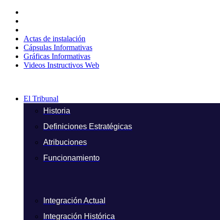
Ir
al
contenido
Actas de instalación
Cápsulas Informativas
Gráficas Informativas
Videos Instructivos Web
El Tribunal
Historia
Definiciones Estratégicas
Atribuciones
Funcionamiento
Integración Actual
Integración Histórica