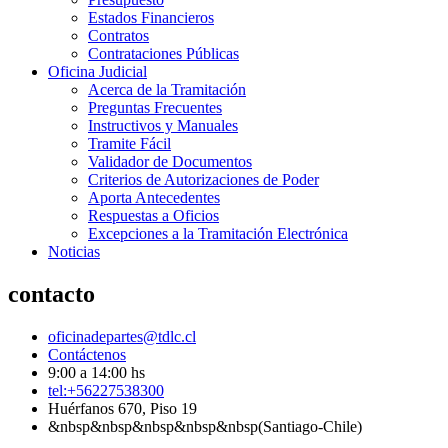
Estados Financieros
Contratos
Contrataciones Públicas
Oficina Judicial
Acerca de la Tramitación
Preguntas Frecuentes
Instructivos y Manuales
Tramite Fácil
Validador de Documentos
Criterios de Autorizaciones de Poder
Aporta Antecedentes
Respuestas a Oficios
Excepciones a la Tramitación Electrónica
Noticias
contacto
oficinadepartes@tdlc.cl
Contáctenos
9:00 a 14:00 hs
tel:+56227538300
Huérfanos 670, Piso 19
&nbsp&nbsp&nbsp&nbsp&nbsp(Santiago-Chile)