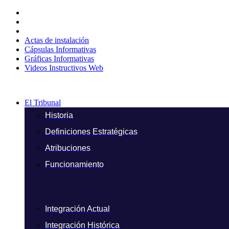
Ir
al
contenido
Actas de instalación
Cápsulas Informativas
Gráficas Informativas
Videos Instructivos Web
El Tribunal
Historia
Definiciones Estratégicas
Atribuciones
Funcionamiento
Integración Actual
Integración Histórica