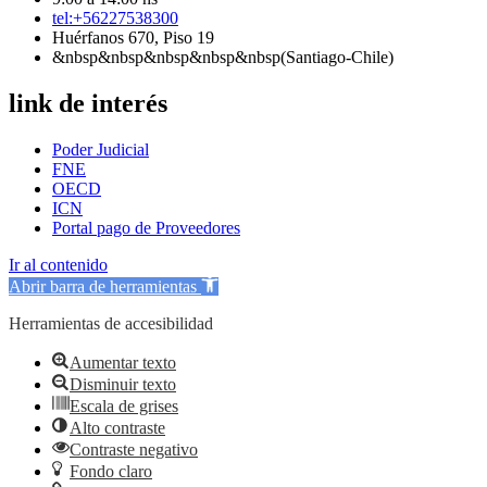
tel:+56227538300
Huérfanos 670, Piso 19
&nbsp&nbsp&nbsp&nbsp&nbsp(Santiago-Chile)
link de interés
Poder Judicial
FNE
OECD
ICN
Portal pago de Proveedores
Ir al contenido
Abrir barra de herramientas
Herramientas de accesibilidad
Aumentar texto
Disminuir texto
Escala de grises
Alto contraste
Contraste negativo
Fondo claro