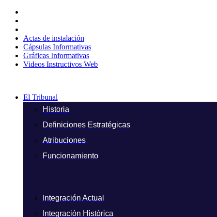
Ir
al
contenido
Actas de instalación
Cápsulas Informativas
Gráficas Informativas
Videos Instructivos Web
El Tribunal
Historia
Definiciones Estratégicas
Atribuciones
Funcionamiento
Integración Actual
Integración Histórica