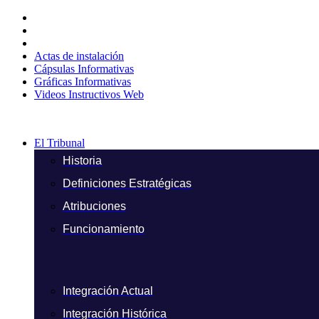
Ir
al
contenido
Actas de instalación
Cápsulas Informativas
Gráficas Informativas
Videos Instructivos Web
El Tribunal
Historia
Definiciones Estratégicas
Atribuciones
Funcionamiento
Integración Actual
Integración Histórica