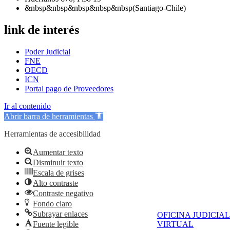
&nbsp&nbsp&nbsp&nbsp&nbsp(Santiago-Chile)
link de interés
Poder Judicial
FNE
OECD
ICN
Portal pago de Proveedores
Ir al contenido
Abrir barra de herramientas
Herramientas de accesibilidad
Aumentar texto
Disminuir texto
Escala de grises
Alto contraste
Contraste negativo
Fondo claro
Subrayar enlaces
OFICINA JUDICIAL
Fuente legible
VIRTUAL