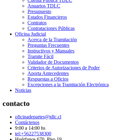
Cuenta Pública TDLC
Anuarios TDLC
Presupuesto
Estados Financieros
Contratos
Contrataciones Públicas
Oficina Judicial
Acerca de la Tramitación
Preguntas Frecuentes
Instructivos y Manuales
Tramite Fácil
Validador de Documentos
Criterios de Autorizaciones de Poder
Aporta Antecedentes
Respuestas a Oficios
Excepciones a la Tramitación Electrónica
Noticias
contacto
oficinadepartes@tdlc.cl
Contáctenos
9:00 a 14:00 hs
tel:+56227538300
Huérfanos 670, Piso 19