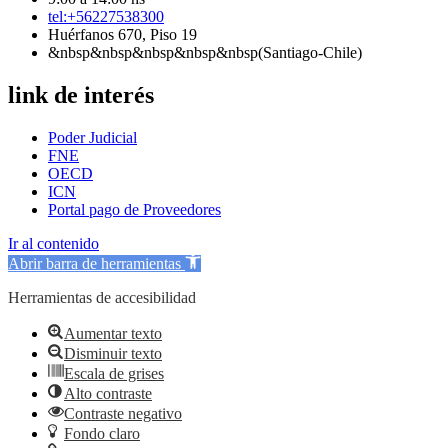
tel:+56227538300
Huérfanos 670, Piso 19
&nbsp&nbsp&nbsp&nbsp&nbsp(Santiago-Chile)
link de interés
Poder Judicial
FNE
OECD
ICN
Portal pago de Proveedores
Ir al contenido
Abrir barra de herramientas
Herramientas de accesibilidad
Aumentar texto
Disminuir texto
Escala de grises
Alto contraste
Contraste negativo
Fondo claro