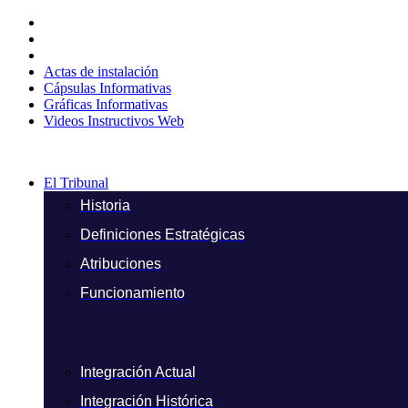
Ir
al
contenido
Actas de instalación
Cápsulas Informativas
Gráficas Informativas
Videos Instructivos Web
El Tribunal
Historia
Definiciones Estratégicas
Atribuciones
Funcionamiento
Integración Actual
Integración Histórica