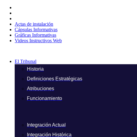
Ir
al
contenido
Actas de instalación
Cápsulas Informativas
Gráficas Informativas
Videos Instructivos Web
El Tribunal
Historia
Definiciones Estratégicas
Atribuciones
Funcionamiento
Integración Actual
Integración Histórica