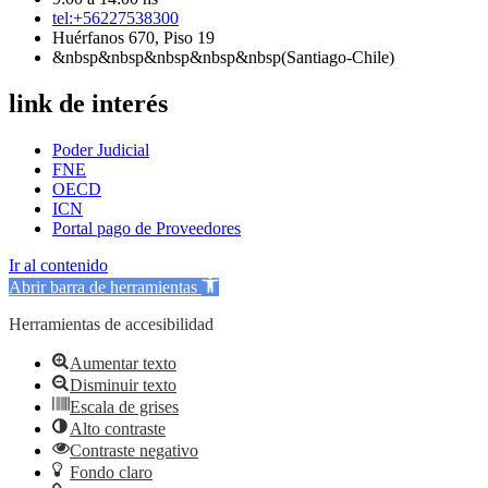
tel:+56227538300
Huérfanos 670, Piso 19
&nbsp&nbsp&nbsp&nbsp&nbsp(Santiago-Chile)
link de interés
Poder Judicial
FNE
OECD
ICN
Portal pago de Proveedores
Ir al contenido
Abrir barra de herramientas
Herramientas de accesibilidad
Aumentar texto
Disminuir texto
Escala de grises
Alto contraste
Contraste negativo
Fondo claro