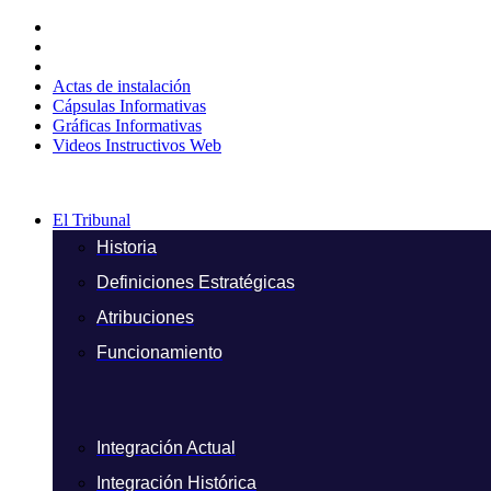
Ir
al
contenido
Actas de instalación
Cápsulas Informativas
Gráficas Informativas
Videos Instructivos Web
El Tribunal
Historia
Definiciones Estratégicas
Atribuciones
Funcionamiento
Integración Actual
Integración Histórica