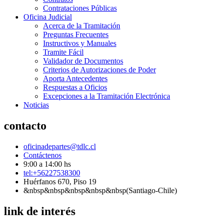
Contrataciones Públicas
Oficina Judicial
Acerca de la Tramitación
Preguntas Frecuentes
Instructivos y Manuales
Tramite Fácil
Validador de Documentos
Criterios de Autorizaciones de Poder
Aporta Antecedentes
Respuestas a Oficios
Excepciones a la Tramitación Electrónica
Noticias
contacto
oficinadepartes@tdlc.cl
Contáctenos
9:00 a 14:00 hs
tel:+56227538300
Huérfanos 670, Piso 19
&nbsp&nbsp&nbsp&nbsp&nbsp(Santiago-Chile)
link de interés