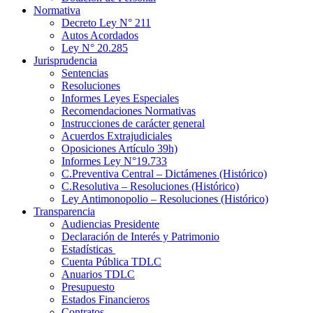
Normativa
Decreto Ley N° 211
Autos Acordados
Ley N° 20.285
Jurisprudencia
Sentencias
Resoluciones
Informes Leyes Especiales
Recomendaciones Normativas
Instrucciones de carácter general
Acuerdos Extrajudiciales
Oposiciones Artículo 39h)
Informes Ley N°19.733
C.Preventiva Central – Dictámenes (Histórico)
C.Resolutiva – Resoluciones (Histórico)
Ley Antimonopolio – Resoluciones (Histórico)
Transparencia
Audiencias Presidente
Declaración de Interés y Patrimonio
Estadísticas
Cuenta Pública TDLC
Anuarios TDLC
Presupuesto
Estados Financieros
Contratos