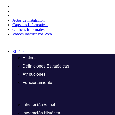
Ir
al
contenido
Actas de instalación
Cápsulas Informativas
Gráficas Informativas
Videos Instructivos Web
El Tribunal
Historia
Definiciones Estratégicas
Atribuciones
Funcionamiento
Integración Actual
Integración Histórica