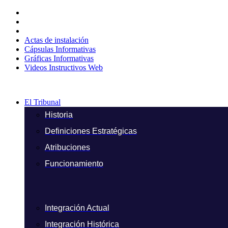
Ir
al
contenido
Actas de instalación
Cápsulas Informativas
Gráficas Informativas
Videos Instructivos Web
El Tribunal
Historia
Definiciones Estratégicas
Atribuciones
Funcionamiento
Integración Actual
Integración Histórica