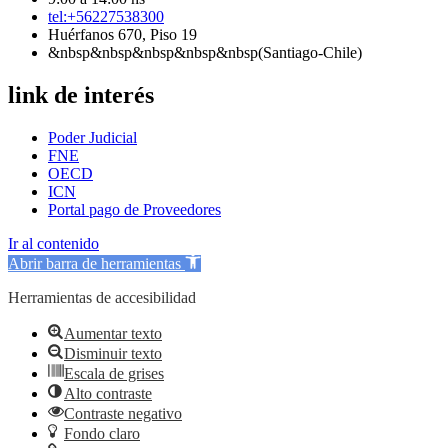
tel:+56227538300
Huérfanos 670, Piso 19
&nbsp&nbsp&nbsp&nbsp&nbsp(Santiago-Chile)
link de interés
Poder Judicial
FNE
OECD
ICN
Portal pago de Proveedores
Ir al contenido
Abrir barra de herramientas
Herramientas de accesibilidad
Aumentar texto
Disminuir texto
Escala de grises
Alto contraste
Contraste negativo
Fondo claro