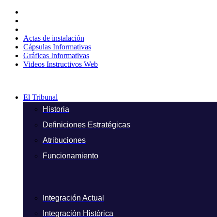
Ir
al
contenido
Actas de instalación
Cápsulas Informativas
Gráficas Informativas
Videos Instructivos Web
El Tribunal
Historia
Definiciones Estratégicas
Atribuciones
Funcionamiento
Integración Actual
Integración Histórica