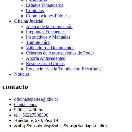
Estados Financieros
Contratos
Contrataciones Públicas
Oficina Judicial
Acerca de la Tramitación
Preguntas Frecuentes
Instructivos y Manuales
Tramite Fácil
Validador de Documentos
Criterios de Autorizaciones de Poder
Aporta Antecedentes
Respuestas a Oficios
Excepciones a la Tramitación Electrónica
Noticias
contacto
oficinadepartes@tdlc.cl
Contáctenos
9:00 a 14:00 hs
tel:+56227538300
Huérfanos 670, Piso 19
&nbsp&nbsp&nbsp&nbsp&nbsp(Santiago-Chile)