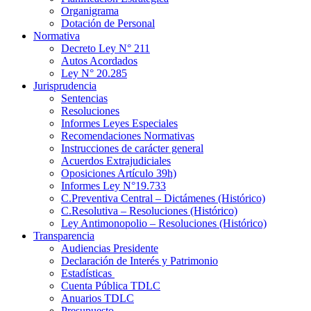
Organigrama
Dotación de Personal
Normativa
Decreto Ley N° 211
Autos Acordados
Ley N° 20.285
Jurisprudencia
Sentencias
Resoluciones
Informes Leyes Especiales
Recomendaciones Normativas
Instrucciones de carácter general
Acuerdos Extrajudiciales
Oposiciones Artículo 39h)
Informes Ley N°19.733
C.Preventiva Central – Dictámenes (Histórico)
C.Resolutiva – Resoluciones (Histórico)
Ley Antimonopolio – Resoluciones (Histórico)
Transparencia
Audiencias Presidente
Declaración de Interés y Patrimonio
Estadísticas
Cuenta Pública TDLC
Anuarios TDLC
Presupuesto