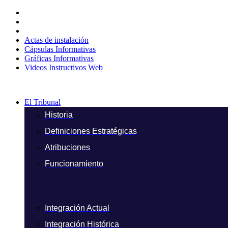
Ir
al
contenido
Actas de instalación
Cápsulas Informativas
Gráficas Informativas
Videos Instructivos Web
El Tribunal
Historia
Definiciones Estratégicas
Atribuciones
Funcionamiento
Integración Actual
Integración Histórica